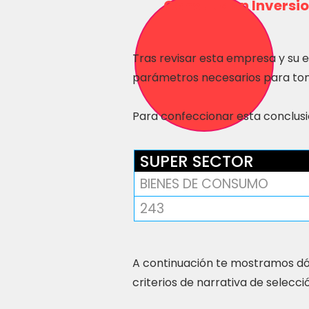
Consulta en Inversio
Tras revisar esta empresa y su 
parámetros necesarios para tom
Para confeccionar esta conclusió
SUPER SECTOR
BIENES DE CONSUMO
243
A continuación te mostramos dó
criterios de narrativa de selecci