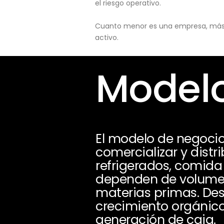
el riesgo operativo.
Cuanto menor es una empresa, más pu
activo.
Modelo
El modelo de negocio 
comercializar y distr
refrigerados, comida
dependen de volumen,
materias primas. Des
crecimiento orgánico
generación de caja.