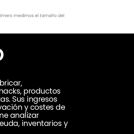
 primero medimos el tamaño del
o
bricar,
snacks, productos
s. Sus ingresos
vación y costes de
ne analizar
euda, inventarios y