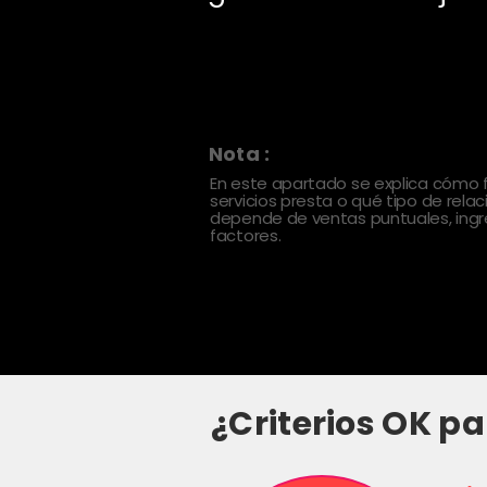
Nota :
En este apartado se explica cómo
servicios presta o qué tipo de rela
depende de ventas puntuales, ingre
factores.
¿Criterios OK pa