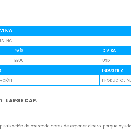
CTIVO
S, INC.
PAÍS
DIVISA
EEUU
USD
R
INDUSTRIA
TACIÓN
PRODUCTOS AL
n
LARGE CAP.
pitalización de mercado antes de exponer dinero, porque ayuda 