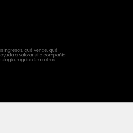
 ingresos, qué vende, qué
 ayuda a valorar si la compañía
ología, regulación u otros