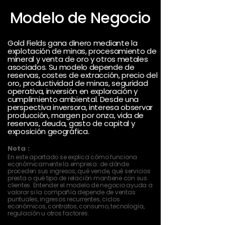
Modelo de Negocio
Gold Fields gana dinero mediante la
explotación de minas, procesamiento de
mineral y venta de oro y otros metales
asociados. Su modelo depende de
reservas, costes de extracción, precio del
oro, productividad de minas, seguridad
operativa, inversión en exploración y
cumplimiento ambiental. Desde una
perspectiva inversora, interesa observar
producción, margen por onza, vida de
reservas, deuda, gasto de capital y
exposición geográfica.
Nota :
En este apartado se explica cómo funciona
económicamente la empresa: de dónde
proceden sus ingresos, qué vende, qué servicios
presta o qué tipo de relación mantiene con sus
clientes. Entender el modelo de negocio ayuda a
valorar si la compañía depende de ventas
puntuales, ingresos recurrentes, ciclos
económicos, contratos, consumo, tecnología,
regulación u otros factores.