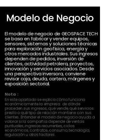
Modelo de Negocio
El modelo de negocio de GEOSPACE TECH
se basa en fabricar y vender equipos,
sensores, sistemas y soluciones técnicas
para exploración geofísica, energía y
otros mercados industriales. Sus ingresos
dependen de pedidos, inversión de
clientes, actividad petrolera, proyectos,
innovación y servicios asociados. Desde
una perspectiva inversora, conviene
revisar caja, deuda, cartera, márgenes y
exposición sectorial.
Nota :
En este apartado se explica cómo funciona
económicamente la empresa: de dónde
proceden sus ingresos, qué vende, qué servicios
presta o qué tipo de relación mantiene con sus
clientes. Entender el modelo de negocio ayuda a
valorar si la compañía depende de ventas
puntuales, ingresos recurrentes, ciclos
económicos, contratos, consumo, tecnología,
regulación u otros factores.