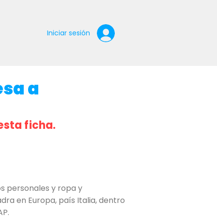
Iniciar sesión
esa a
esta ficha.
s personales y ropa y
dra en Europa, país Italia, dentro
AP.