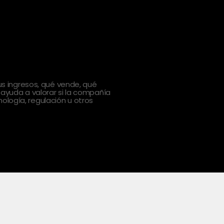
 ingresos, qué vende, qué
 ayuda a valorar si la compañía
ología, regulación u otros