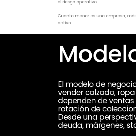
el riesgo operativo.
Cuanto menor es una empresa, más pu
activo.
Modelo
El modelo de negocio 
vender calzado, ropa
dependen de ventas e
rotación de coleccio
Desde una perspectiv
deuda, márgenes, sto