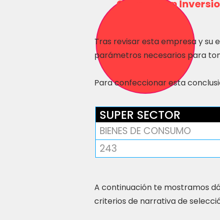
Consulta en Inversio
Tras revisar esta empresa y su 
parámetros necesarios para tom
Para confeccionar esta conclusió
SUPER SECTOR
BIENES DE CONSUMO
243
A continuación te mostramos dó
criterios de narrativa de selecci