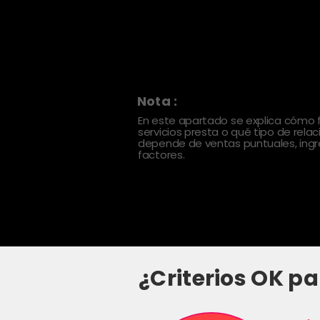
Nota :
En este apartado se explica cómo
servicios presta o qué tipo de rela
depende de ventas puntuales, ingre
factores.
¿Criterios OK pa