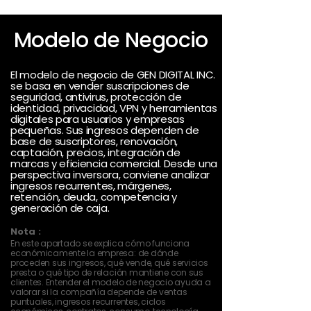
Modelo de Negocio
El modelo de negocio de GEN DIGITAL INC.
se basa en vender suscripciones de
seguridad, antivirus, protección de
identidad, privacidad, VPN y herramientas
digitales para usuarios y empresas
pequeñas. Sus ingresos dependen de
base de suscriptores, renovación,
captación, precios, integración de
marcas y eficiencia comercial. Desde una
perspectiva inversora, conviene analizar
ingresos recurrentes, márgenes,
retención, deuda, competencia y
generación de caja.
Nota :
En este apartado se explica cómo funciona
económicamente la empresa: de dónde
proceden sus ingresos, qué vende, qué servicios
presta o qué tipo de relación mantiene con sus
clientes. Entender el modelo de negocio ayuda a
valorar si la compañía depende de ventas
puntuales, ingresos recurrentes, ciclos