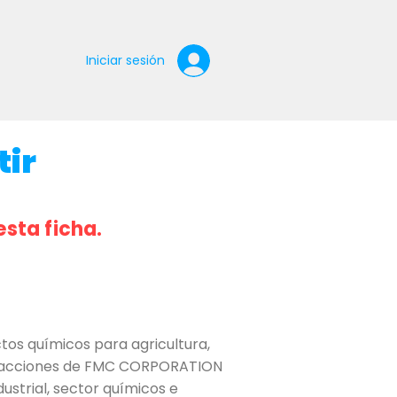
Iniciar sesión
tir
esta ficha.
s químicos para agricultura,
sca acciones de FMC CORPORATION
ustrial, sector químicos e