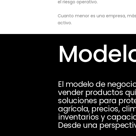
el riesgo operativo.
Cuanto menor es una empresa, más pu
activo.
Modelo
El modelo de negocio
vender productos quím
soluciones para prot
agrícola, precios, cli
inventarios y capacid
Desde una perspectiv