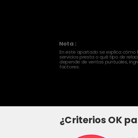
Nota :
En este apartado se explica cómo
servicios presta o qué tipo de rela
depende de ventas puntuales, ingre
factores.
¿Criterios OK pa