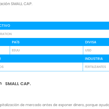
icación SMALL CAP.
CTIVO
RATION
PAÍS
DIVISA
EEUU
USD
R
INDUSTRIA
OS
FERTILIZANTES
n
SMALL CAP.
pitalización de mercado antes de exponer dinero, porque ayuda 