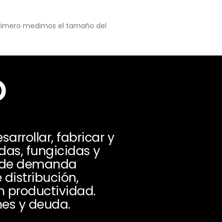
 primero medimos el tamaño del
o
rrollar, fabricar y
das, fungicidas y
en de demanda
 distribución,
en productividad.
nes y deuda.