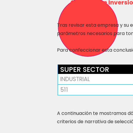
Consulta en Inversio
Tras revisar esta empresa y su 
parámetros necesarios para tom
Para confeccionar esta conclusió
SUPER SECTOR
INDUSTRIAL
511
A continuación te mostramos dó
criterios de narrativa de selecci