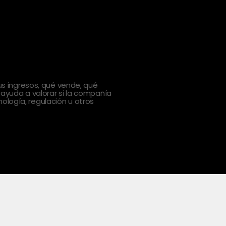
 ingresos, qué vende, qué
 ayuda a valorar si la compañía
ología, regulación u otros