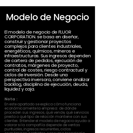
Modelo de Negocio
El modelo de negocio de FLUOR
CORPORATION. se basa en diseñar,
construir y gestionar proyectos
complejos para clientes industriales,
energéticos, químicos, mineros e
infraestructuras. Sus ingresos dependen
de cartera de pedidos, ejecución de
contratos, márgenes de proyecto,
control de costes, riesgo contractual y
ciclos de inversión. Desde una
perspectiva inversora, conviene analizar
backlog, disciplina de ejecución, deuda,
liquidez y caja.
Nota :
En este apartado se explica cómo funciona
económicamente la empresa: de dónde
proceden sus ingresos, qué vende, qué servicios
presta o qué tipo de relación mantiene con sus
clientes. Entender el modelo de negocio ayuda a
valorar si la compañía depende de ventas
puntuales, ingresos recurrentes, ciclos