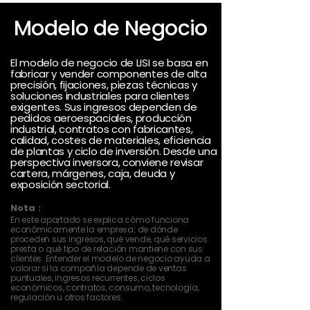
Modelo de Negocio
El modelo de negocio de LISI se basa en
fabricar y vender componentes de alta
precisión, fijaciones, piezas técnicas y
soluciones industriales para clientes
exigentes. Sus ingresos dependen de
pedidos aeroespaciales, producción
industrial, contratos con fabricantes,
calidad, costes de materiales, eficiencia
de plantas y ciclo de inversión. Desde una
perspectiva inversora, conviene revisar
cartera, márgenes, caja, deuda y
exposición sectorial.
Nota :
En este apartado se explica cómo funciona
económicamente la empresa: de dónde
proceden sus ingresos, qué vende, qué servicios
presta o qué tipo de relación mantiene con sus
clientes. Entender el modelo de negocio ayuda a
valorar si la compañía depende de ventas
puntuales, ingresos recurrentes, ciclos
económicos, contratos, consumo, tecnología,
regulación u otros factores.