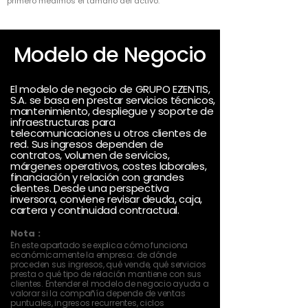
primero medimos el tamaño del activo.
Modelo de Negocio
El modelo de negocio de GRUPO EZENTIS,
S.A. se basa en prestar servicios técnicos,
mantenimiento, despliegue y soporte de
infraestructuras para
telecomunicaciones u otros clientes de
red. Sus ingresos dependen de
contratos, volumen de servicios,
márgenes operativos, costes laborales,
financiación y relación con grandes
clientes. Desde una perspectiva
inversora, conviene revisar deuda, caja,
cartera y continuidad contractual.
Nota :
En este apartado se explica cómo funciona
económicamente la empresa: de dónde
proceden sus ingresos, qué vende, qué servicios
presta o qué tipo de relación mantiene con sus
clientes. Entender el modelo de negocio ayuda a
valorar si la compañía depende de ventas
puntuales, ingresos recurrentes, ciclos