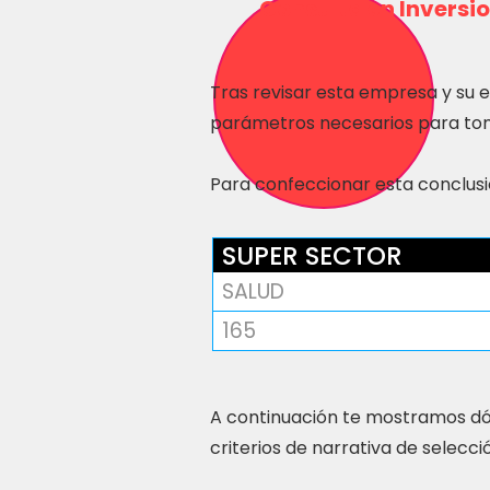
Consulta en Inversio
Tras revisar esta empresa y su 
parámetros necesarios para tom
Para confeccionar esta conclusió
SUPER SECTOR
SALUD
165
A continuación te mostramos dó
criterios de narrativa de selecci