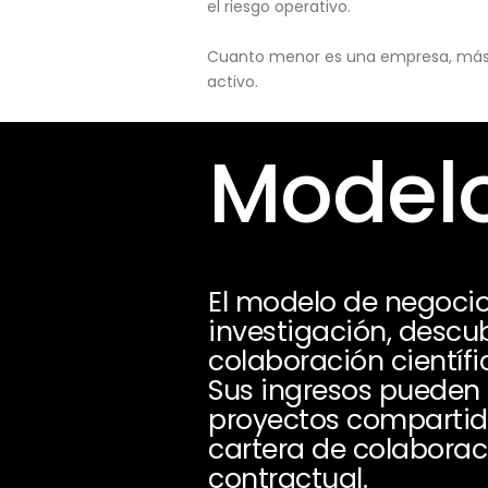
el riesgo operativo.
Cuanto menor es una empresa, más pu
activo.
Modelo
El modelo de negocio
investigación, descub
colaboración científi
Sus ingresos pueden p
proyectos compartido
cartera de colaboraci
contractual.