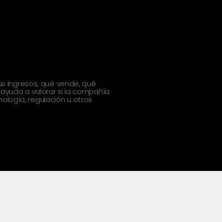
 ingresos, qué vende, qué
 ayuda a valorar si la compañía
ología, regulación u otros