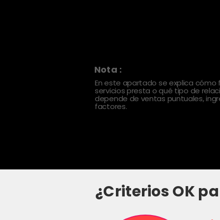
Nota :
En este apartado se explica cómo
servicios presta o qué tipo de rela
depende de ventas puntuales, ingre
factores.
¿Criterios OK pa