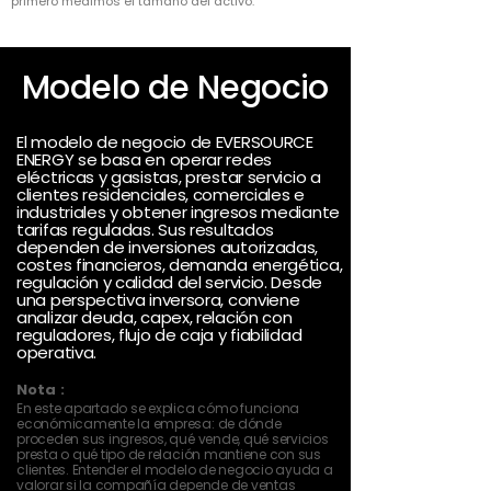
primero medimos el tamaño del activo.
Modelo de Negocio
El modelo de negocio de EVERSOURCE
ENERGY se basa en operar redes
eléctricas y gasistas, prestar servicio a
clientes residenciales, comerciales e
industriales y obtener ingresos mediante
tarifas reguladas. Sus resultados
dependen de inversiones autorizadas,
costes financieros, demanda energética,
regulación y calidad del servicio. Desde
una perspectiva inversora, conviene
analizar deuda, capex, relación con
reguladores, flujo de caja y fiabilidad
operativa.
Nota :
En este apartado se explica cómo funciona
económicamente la empresa: de dónde
proceden sus ingresos, qué vende, qué servicios
presta o qué tipo de relación mantiene con sus
clientes. Entender el modelo de negocio ayuda a
valorar si la compañía depende de ventas