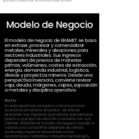
primero medimos el tamaño del activo.
Modelo de Negocio
El modelo de negocio de ERAMET se basa
en extraer, procesar y comercializar
metales, minerales y aleaciones para
sectores industriales. Sus ingresos
dependen de precios de materias
primas, volúmenes, costes de extracción,
energía, demanda industrial, logística,
divisas y proyectos mineros. Desde una
perspectiva inversora, conviene revisar
caja, deuda, márgenes, capex, exposición
a metales y disciplina operativa.
Nota :
En este apartado se explica cómo funciona
económicamente la empresa: de dónde
proceden sus ingresos, qué vende, qué servicios
presta o qué tipo de relación mantiene con sus
clientes. Entender el modelo de negocio ayuda a
valorar si la compañía depende de ventas
puntuales, ingresos recurrentes, ciclos
económicos, contratos, consumo, tecnología,