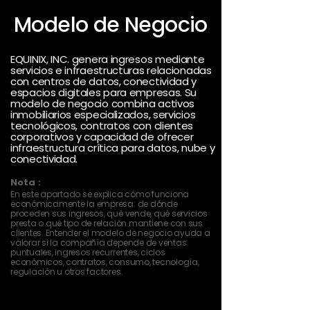
Modelo de Negocio
EQUINIX, INC. genera ingresos mediante
servicios e infraestructuras relacionadas
con centros de datos, conectividad y
espacios digitales para empresas. Su
modelo de negocio combina activos
inmobiliarios especializados, servicios
tecnológicos, contratos con clientes
corporativos y capacidad de ofrecer
infraestructura crítica para datos, nube y
conectividad.
Nota :
En este apartado se explica cómo funciona
económicamente la empresa: de dónde
proceden sus ingresos, qué vende, qué servicios
presta o qué tipo de relación mantiene con sus
clientes. Entender el modelo de negocio ayuda a
valorar si la compañía depende de ventas
puntuales, ingresos recurrentes, ciclos
económicos, contratos, consumo, tecnología,
regulación u otros factores.