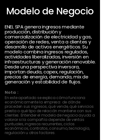
Modelo de Negocio
ENEL SPA genera ingresos mediante
producción, distribución y
comercialización de electricidad y gas,
operación de redes, venta a clientes y
desarrollo de activos energéticos. Su
modelo combina ingresos regulados,
actividades liberalizadas, inversión en
infraestructuras y generación renovable.
Desde una perspectiva inversora,
importan deuda, capex, regulación,
precios de energía, demanda, mix de
generación y estabilidad de flujos.
Nota :
En este apartado se explica cómo funciona
económicamente la empresa: de dónde
proceden sus ingresos, qué vende, qué servicios
presta o qué tipo de relación mantiene con sus
clientes. Entender el modelo de negocio ayuda a
valorar si la compañía depende de ventas
puntuales, ingresos recurrentes, ciclos
económicos, contratos, consumo, tecnología,
regulación u otros factores.