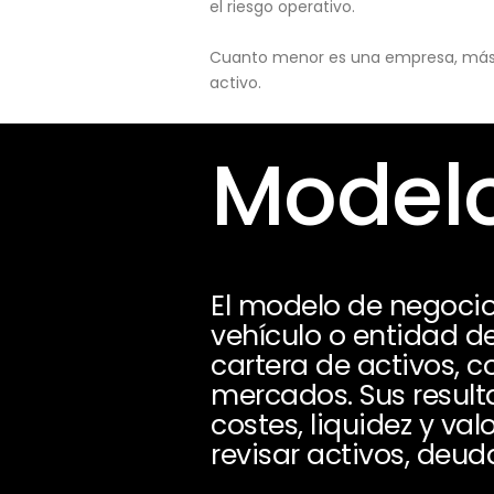
el riesgo operativo.
Cuanto menor es una empresa, más pu
activo.
Modelo
El modelo de negocio
vehículo o entidad de
cartera de activos, c
mercados. Sus result
costes, liquidez y va
revisar activos, deud