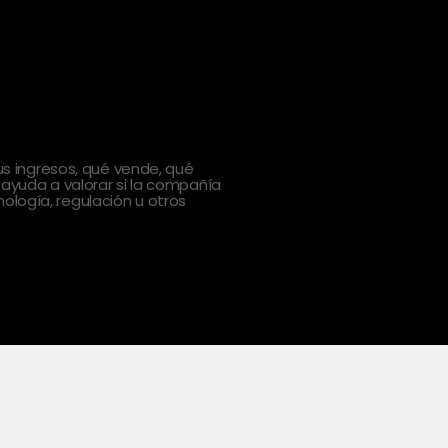
 ingresos, qué vende, qué
 ayuda a valorar si la compañía
ología, regulación u otros