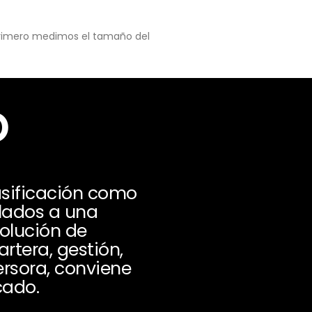
 primero medimos el tamaño del
o
asificación como
ulados a una
volución de
tera, gestión,
ersora, conviene
cado.