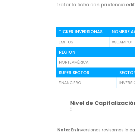
tratar la ficha con prudencia edito
TICKER INVERSIONAS
NOMBRE A
EMF-US
#¡CAMPO!
REGION
NORTEAMÉRICA
SUPER SECTOR
SECTO
FINANCIERO
INVERS
Nivel de Capitalizació
:
Nota:
En Inversionas revisamos la ca