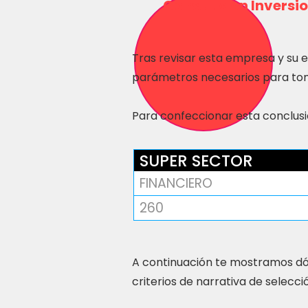
Consulta en Inversio
Tras revisar esta empresa y su 
parámetros necesarios para tom
Para confeccionar esta conclusió
SUPER SECTOR
FINANCIERO
260
A continuación te mostramos dó
criterios de narrativa de selecci