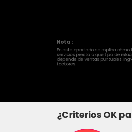
Nota :
En este apartado se explica cómo
servicios presta o qué tipo de rela
depende de ventas puntuales, ingre
factores.
¿Criterios OK pa