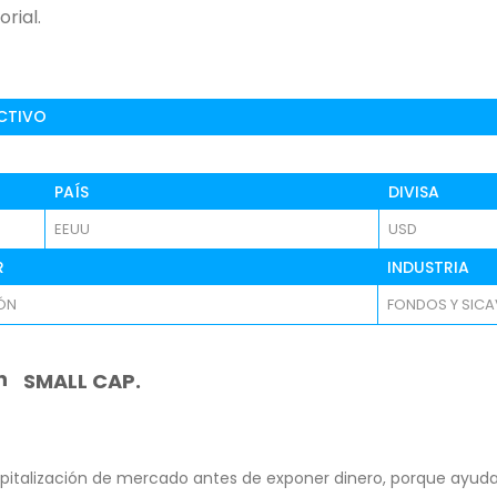
rial.
CTIVO
PAÍS
DIVISA
EEUU
USD
R
INDUSTRIA
IÓN
FONDOS Y SICA
n
SMALL CAP.
pitalización de mercado antes de exponer dinero, porque ayuda 