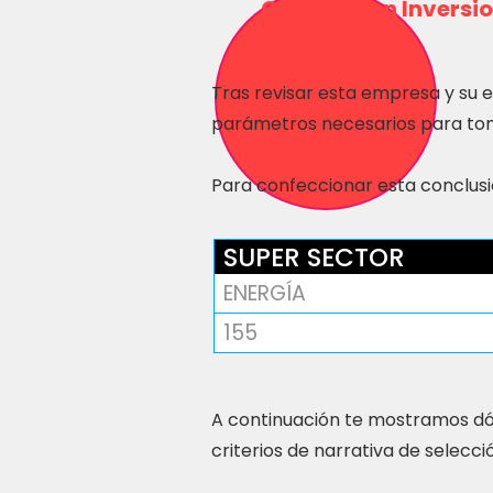
Consulta en Inversio
Tras revisar esta empresa y su 
parámetros necesarios para tom
Para confeccionar esta conclusió
SUPER SECTOR
ENERGÍA
155
A continuación te mostramos dó
criterios de narrativa de selecci