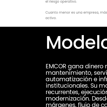
el riesgo operativo.
Cuanto menor es una empresa, más pu
activo.
Modelo
EMCOR gana dinero me
mantenimiento, servic
automatización e infr
institucionales. Su 
recurrentes, ejecuci
modernización. Desde
márgenes, flujo de ca