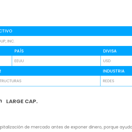
CTIVO
P, INC.
PAÍS
DIVISA
EEUU
USD
R
INDUSTRIA
STRUCTURAS
REDES
n
LARGE CAP.
pitalización de mercado antes de exponer dinero, porque ayuda 