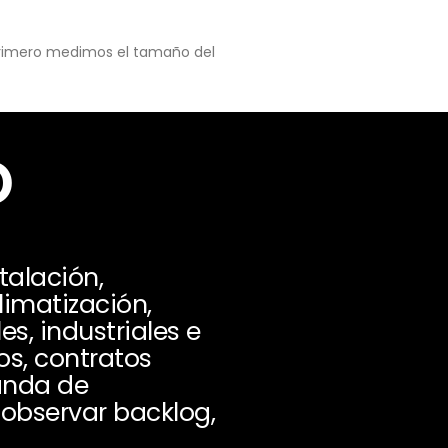
 primero medimos el tamaño del
o
talación,
limatización,
s, industriales e
os, contratos
manda de
 observar backlog,