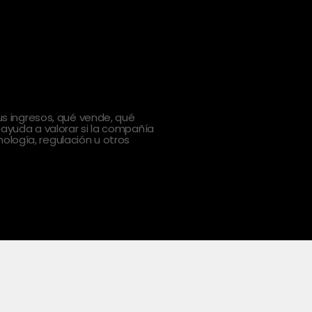
 ingresos, qué vende, qué
 ayuda a valorar si la compañía
ología, regulación u otros