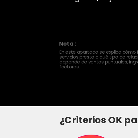
Nota :
En este apartado se explica cómo
servicios presta o qué tipo de rela
depende de ventas puntuales, ingre
factores.
¿Criterios OK pa