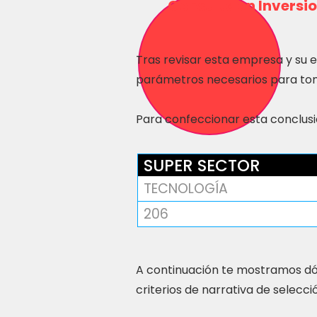
Consulta en Inversio
Tras revisar esta empresa y su 
parámetros necesarios para tom
Para confeccionar esta conclusió
SUPER SECTOR
TECNOLOGÍA
206
A continuación te mostramos dó
criterios de narrativa de selecci