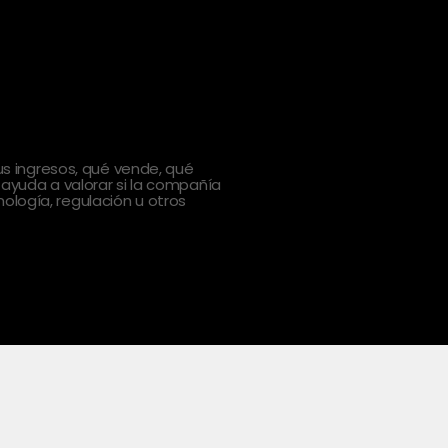
 ingresos, qué vende, qué
 ayuda a valorar si la compañía
ología, regulación u otros