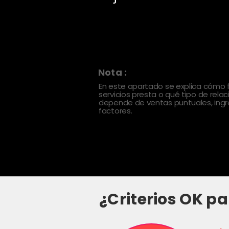
Nota :
En este apartado se explica cómo
servicios presta o qué tipo de rela
depende de ventas puntuales, ingre
factores.
¿Criterios OK pa