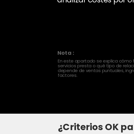
Nota :
En este apartado se explica cómo
servicios presta o qué tipo de rela
depende de ventas puntuales, ingre
factores.
¿Criterios OK pa