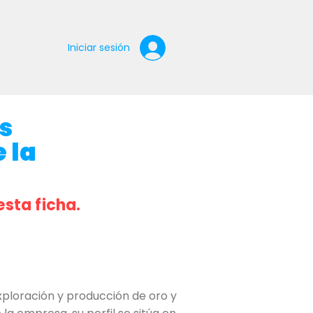
Iniciar sesión
s
 la
esta ficha.
loración y producción de oro y