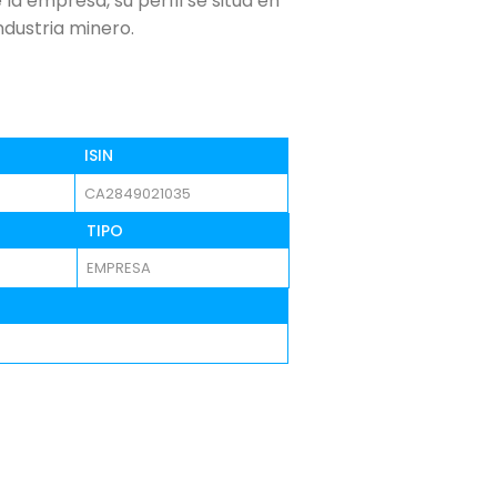
 empresa, su perfil se sitúa en
ndustria minero.
ISIN
CA2849021035
TIPO
EMPRESA