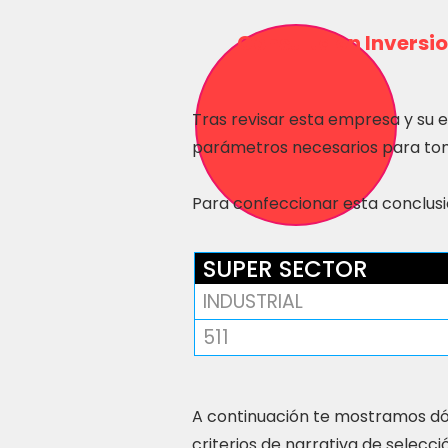
Consulta en Inversio
Tras revisar esta empresa y su 
parámetros necesarios para tom
Para confeccionar esta conclusió
SUPER SECTOR
INDUSTRIAL
511
A continuación te mostramos dó
criterios de narrativa de selecci