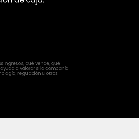
 ingresos, qué vende, qué
 ayuda a valorar si la compañía
ología, regulación u otros