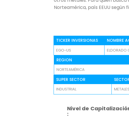
otros metales. Para quien busca
Norteamérica, país EEUU según fic
TICKER INVERSIONAS
NOMBRE A
EGO-US
ELDORADO 
REGION
NORTEAMÉRICA
SUPER SECTOR
SECTO
INDUSTRIAL
METALES
Nivel de Capitalizació
: