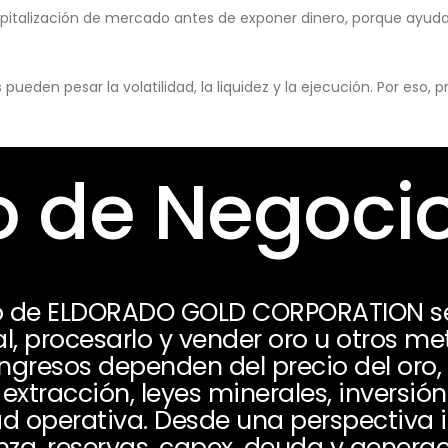
pitalización de mercado antes de exponer dinero, porque ayuda 
eden pesar la volatilidad, la liquidez y la ejecución. Por eso,
 de Negoci
o de ELDORADO GOLD CORPORATION se
al, procesarlo y vender oro u otros m
 ingresos dependen del precio del oro
extracción, leyes minerales, inversió
ad operativa. Desde una perspectiva 
nza, reservas, capex, deuda y generac