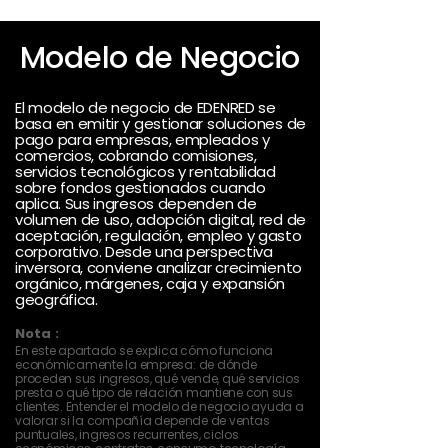
Modelo de Negocio
El modelo de negocio de EDENRED se
basa en emitir y gestionar soluciones de
pago para empresas, empleados y
comercios, cobrando comisiones,
servicios tecnológicos y rentabilidad
sobre fondos gestionados cuando
aplica. Sus ingresos dependen de
volumen de uso, adopción digital, red de
aceptación, regulación, empleo y gasto
corporativo. Desde una perspectiva
inversora, conviene analizar crecimiento
orgánico, márgenes, caja y expansión
geográfica.
Nota :
En este apartado se explica cómo funciona
económicamente la empresa: de dónde
proceden sus ingresos, qué vende, qué servicios
presta o qué tipo de relación mantiene con sus
clientes. Entender el modelo de negocio ayuda a
valorar si la compañía depende de ventas
puntuales, ingresos recurrentes, ciclos