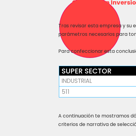
Consulta en Inversio
Tras revisar esta empresa y su 
parámetros necesarios para tom
Para confeccionar esta conclusió
SUPER SECTOR
INDUSTRIAL
511
A continuación te mostramos dó
criterios de narrativa de selecci