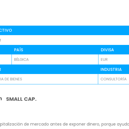
CTIVO
M
PAÍS
DIVISA
BÉLGICA
EUR
R
INDUSTRIA
IA DE BIENES
CONSULTORÍA
n
SMALL CAP.
pitalización de mercado antes de exponer dinero, porque ayuda 