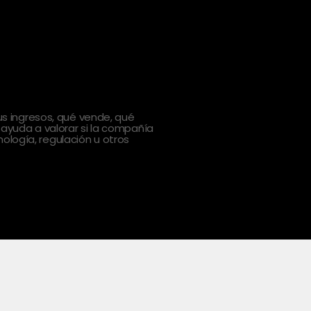
 ingresos, qué vende, qué
 ayuda a valorar si la compañía
ología, regulación u otros