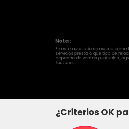
Nota :
En este apartado se explica cómo
servicios presta o qué tipo de rela
depende de ventas puntuales, ingre
factores.
¿Criterios OK pa