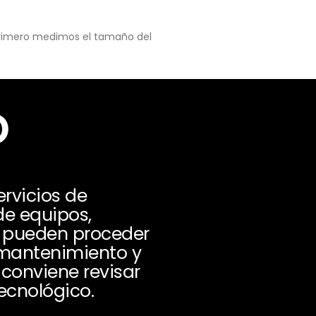
 primero medimos el tamaño del
o
rvicios de
de equipos,
os pueden proceder
, mantenimiento y
 conviene revisar
ecnológico.