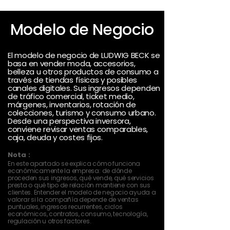
Modelo de Negocio
El modelo de negocio de LUDWIG BECK se
basa en vender moda, accesorios,
belleza u otros productos de consumo a
través de tiendas físicas y posibles
canales digitales. Sus ingresos dependen
de tráfico comercial, ticket medio,
márgenes, inventarios, rotación de
colecciones, turismo y consumo urbano.
Desde una perspectiva inversora,
conviene revisar ventas comparables,
caja, deuda y costes fijos.
Nota :
En este apartado se explica cómo funciona
económicamente la empresa: de dónde
proceden sus ingresos, qué vende, qué servicios
presta o qué tipo de relación mantiene con sus
clientes. Entender el modelo de negocio ayuda a
valorar si la compañía depende de ventas
puntuales, ingresos recurrentes, ciclos
económicos, contratos, consumo, tecnología,
regulación u otros factores.