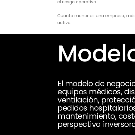
el riesgo operativo.
Cuanto menor es una empresa, más pu
activo.
Modelo
El modelo de negocio
equipos médicos, dis
ventilación, protecci
pedidos hospitalarios
mantenimiento, coste
perspectiva inversora