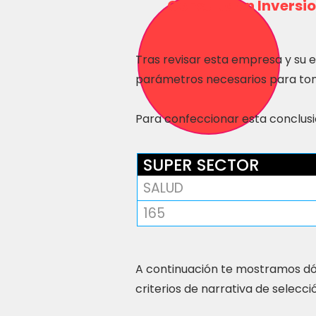
Consulta en Inversio
Tras revisar esta empresa y su 
parámetros necesarios para tom
Para confeccionar esta conclusió
SUPER SECTOR
SALUD
165
A continuación te mostramos dó
criterios de narrativa de selecci