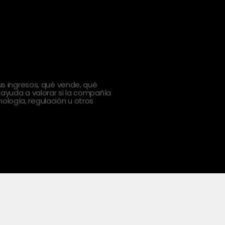
 ingresos, qué vende, qué
 ayuda a valorar si la compañía
ología, regulación u otros