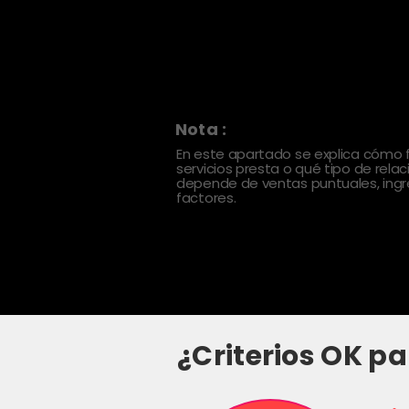
Nota :
En este apartado se explica cómo
servicios presta o qué tipo de rela
depende de ventas puntuales, ingre
factores.
¿Criterios OK pa