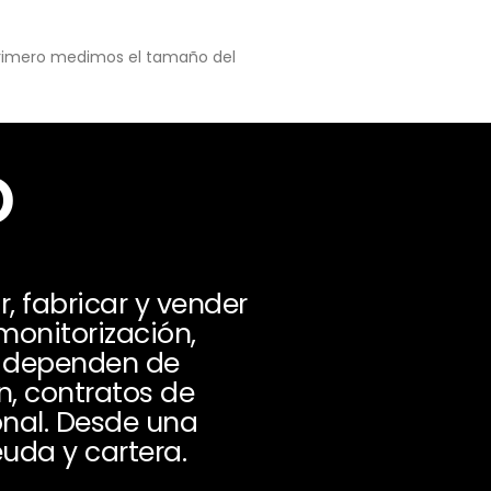
 primero medimos el tamaño del
o
 fabricar y vender
monitorización,
os dependen de
n, contratos de
onal. Desde una
uda y cartera.