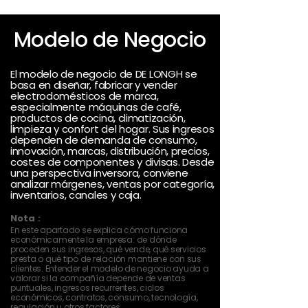
Modelo de Negocio
El modelo de negocio de DE LONGH se
basa en diseñar, fabricar y vender
electrodomésticos de marca,
especialmente máquinas de café,
productos de cocina, climatización,
limpieza y confort del hogar. Sus ingresos
dependen de demanda de consumo,
innovación, marcas, distribución, precios,
costes de componentes y divisas. Desde
una perspectiva inversora, conviene
analizar márgenes, ventas por categoría,
inventarios, canales y caja.
Nota :
En este apartado se explica cómo funciona
económicamente la empresa: de dónde
proceden sus ingresos, qué vende, qué servicios
presta o qué tipo de relación mantiene con sus
clientes. Entender el modelo de negocio ayuda a
valorar si la compañía depende de ventas
puntuales, ingresos recurrentes, ciclos
económicos, contratos, consumo, tecnología,
regulación u otros factores.