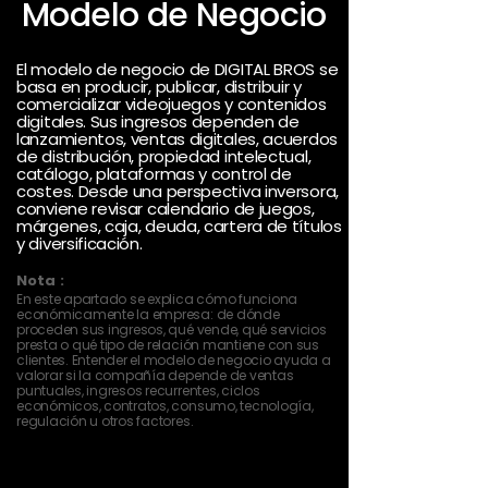
Modelo de Negocio
El modelo de negocio de DIGITAL BROS se
basa en producir, publicar, distribuir y
comercializar videojuegos y contenidos
digitales. Sus ingresos dependen de
lanzamientos, ventas digitales, acuerdos
de distribución, propiedad intelectual,
catálogo, plataformas y control de
costes. Desde una perspectiva inversora,
conviene revisar calendario de juegos,
márgenes, caja, deuda, cartera de títulos
y diversificación.
Nota :
En este apartado se explica cómo funciona
económicamente la empresa: de dónde
proceden sus ingresos, qué vende, qué servicios
presta o qué tipo de relación mantiene con sus
clientes. Entender el modelo de negocio ayuda a
valorar si la compañía depende de ventas
puntuales, ingresos recurrentes, ciclos
económicos, contratos, consumo, tecnología,
regulación u otros factores.