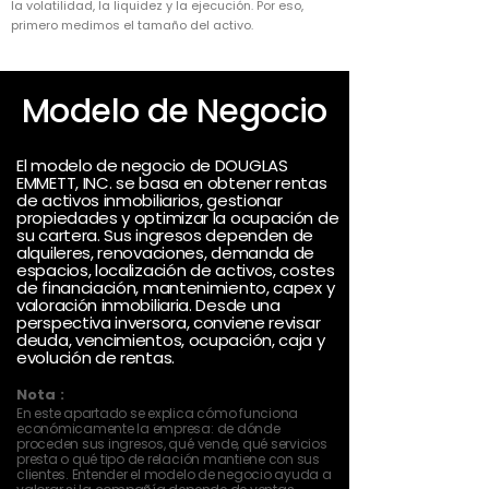
la volatilidad, la liquidez y la ejecución. Por eso,
primero medimos el tamaño del activo.
Modelo de Negocio
El modelo de negocio de DOUGLAS
EMMETT, INC. se basa en obtener rentas
de activos inmobiliarios, gestionar
propiedades y optimizar la ocupación de
su cartera. Sus ingresos dependen de
alquileres, renovaciones, demanda de
espacios, localización de activos, costes
de financiación, mantenimiento, capex y
valoración inmobiliaria. Desde una
perspectiva inversora, conviene revisar
deuda, vencimientos, ocupación, caja y
evolución de rentas.
Nota :
En este apartado se explica cómo funciona
económicamente la empresa: de dónde
proceden sus ingresos, qué vende, qué servicios
presta o qué tipo de relación mantiene con sus
clientes. Entender el modelo de negocio ayuda a