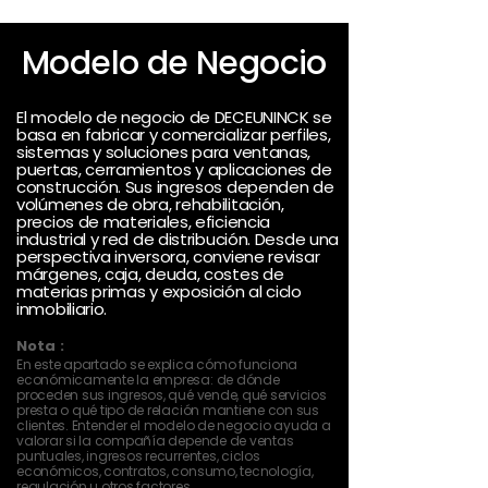
Modelo de Negocio
El modelo de negocio de DECEUNINCK se
basa en fabricar y comercializar perfiles,
sistemas y soluciones para ventanas,
puertas, cerramientos y aplicaciones de
construcción. Sus ingresos dependen de
volúmenes de obra, rehabilitación,
precios de materiales, eficiencia
industrial y red de distribución. Desde una
perspectiva inversora, conviene revisar
márgenes, caja, deuda, costes de
materias primas y exposición al ciclo
inmobiliario.
Nota :
En este apartado se explica cómo funciona
económicamente la empresa: de dónde
proceden sus ingresos, qué vende, qué servicios
presta o qué tipo de relación mantiene con sus
clientes. Entender el modelo de negocio ayuda a
valorar si la compañía depende de ventas
puntuales, ingresos recurrentes, ciclos
económicos, contratos, consumo, tecnología,
regulación u otros factores.