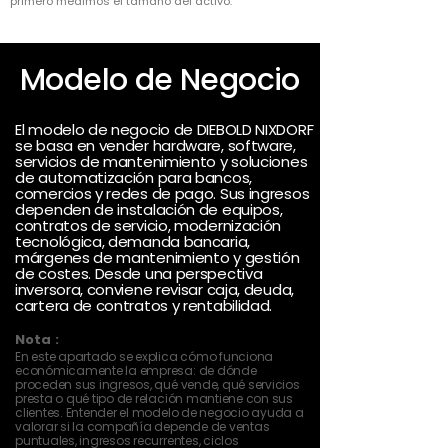
primero medimos el tamaño del activo.
Modelo de Negocio
El modelo de negocio de DIEBOLD NIXDORF
se basa en vender hardware, software,
servicios de mantenimiento y soluciones
de automatización para bancos,
comercios y redes de pago. Sus ingresos
dependen de instalación de equipos,
contratos de servicio, modernización
tecnológica, demanda bancaria,
márgenes de mantenimiento y gestión
de costes. Desde una perspectiva
inversora, conviene revisar caja, deuda,
cartera de contratos y rentabilidad.
Nota :
En este apartado se explica cómo funciona
económicamente la empresa: de dónde
proceden sus ingresos, qué vende, qué servicios
presta o qué tipo de relación mantiene con sus
clientes. Entender el modelo de negocio ayuda a
valorar si la compañía depende de ventas
puntuales, ingresos recurrentes, ciclos