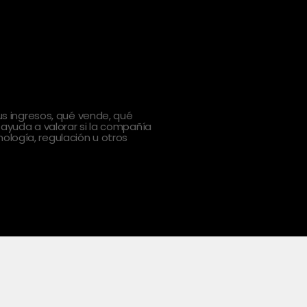
 ingresos, qué vende, qué
 ayuda a valorar si la compañía
ología, regulación u otros