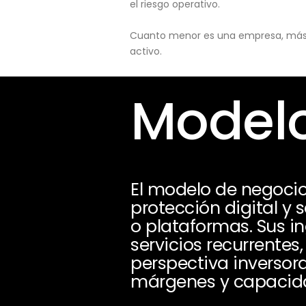
el riesgo operativo.
Cuanto menor es una empresa, más pu
activo.
Modelo
El modelo de negocio
protección digital y 
o plataformas. Sus i
servicios recurrente
perspectiva inversora
márgenes y capacidad