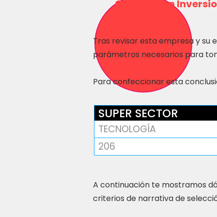
Consulta en Inversio
Tras revisar esta empresa y su 
parámetros necesarios para tom
Para confeccionar esta conclusió
SUPER SECTOR
TECNOLOGÍA
206
A continuación te mostramos dó
criterios de narrativa de selecci