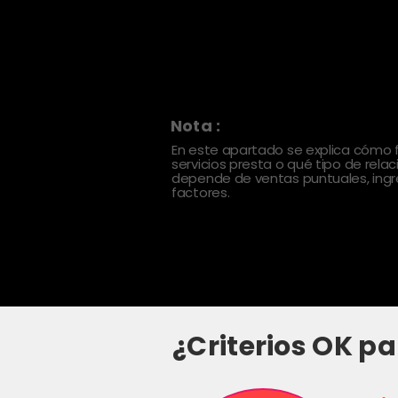
Nota :
En este apartado se explica cómo
servicios presta o qué tipo de rela
depende de ventas puntuales, ingre
factores.
¿Criterios OK pa