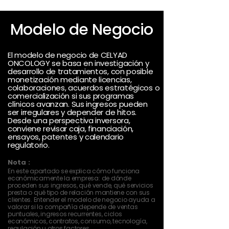
Modelo de Negocio
El modelo de negocio de CELYAD
ONCOLOGY se basa en investigación y
desarrollo de tratamientos, con posible
monetización mediante licencias,
colaboraciones, acuerdos estratégicos o
comercialización si sus programas
clínicos avanzan. Sus ingresos pueden
ser irregulares y depender de hitos.
Desde una perspectiva inversora,
conviene revisar caja, financiación,
ensayos, patentes y calendario
regulatorio.
Nota :
En este apartado se explica cómo funciona
económicamente la empresa: de dónde
proceden sus ingresos, qué vende, qué servicios
presta o qué tipo de relación mantiene con sus
clientes. Entender el modelo de negocio ayuda a
valorar si la compañía depende de ventas
puntuales, ingresos recurrentes, ciclos
económicos, contratos, consumo, tecnología,
regulación u otros factores.