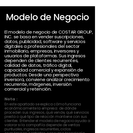
Modelo de Negocio
El modelo de negocio de COSTAR GROUP,
INC. se basa en vender suscripciones,
datos, publicidad, software y servicios
digitales a profesionales del sector
inmobiliario, empresas, inversores y
usuarios de plataformas. Sus ingresos
dependen de clientes recurrentes,
calidad de datos, tráfico digital,
capacidad comercial y expansión de
productos. Desde una perspectiva
inversora, conviene analizar crecimiento
recurrente, márgenes, inversión
comercial y retención.
Nota :
En este apartado se explica cómo funciona
económicamente la empresa: de dónde
proceden sus ingresos, qué vende, qué servicios
presta o qué tipo de relación mantiene con sus
clientes. Entender el modelo de negocio ayuda a
valorar si la compañía depende de ventas
puntuales, ingresos recurrentes, ciclos