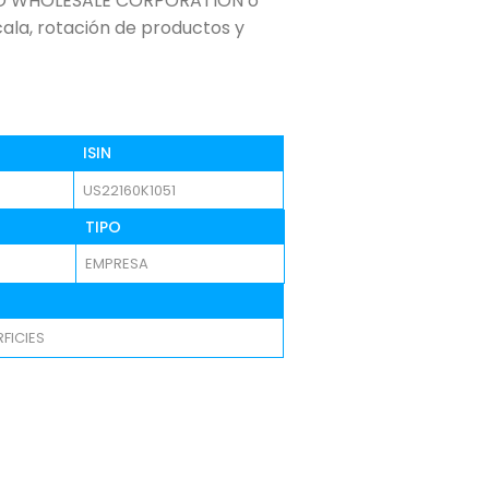
STCO WHOLESALE CORPORATION o
cala, rotación de productos y
ISIN
US22160K1051
TIPO
EMPRESA
FICIES