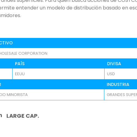
randes superficies. Para quien busca acciones de CO
 permite entender un modelo de distribución basado en es
umidores.
CTIVO
OLESALE CORPORATION
PAÍS
DIVISA
EEUU
USD
R
INDUSTRIA
IO MINORISTA
GRANDES SUPER
n
LARGE CAP.