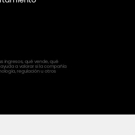
 ingresos, qué vende, qué
 ayuda a valorar si la compañía
ología, regulación u otros