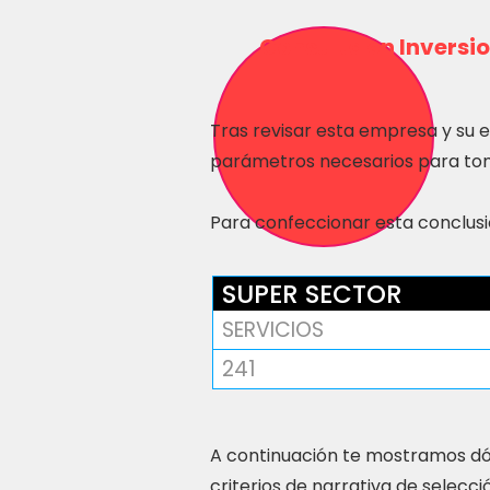
Consulta en Inversio
Tras revisar esta empresa y su 
parámetros necesarios para tom
Para confeccionar esta conclusió
SUPER SECTOR
SERVICIOS
241
A continuación te mostramos dó
criterios de narrativa de selecci