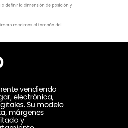
a definir la dimensión de posición y
 primero medimos el tamaño del
o
mente vendiendo
ar, electrónica,
igitales. Su modelo
ta, márgenes
itado y
ortamiento