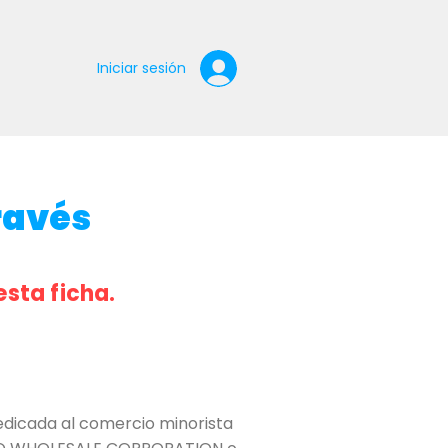
Iniciar sesión
ravés
esta ficha.
icada al comercio minorista