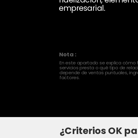
empresarial.
Nota :
En este apartado se explica cómo
servicios presta o qué tipo de rela
depende de ventas puntuales, ingre
factores.
¿Criterios OK pa