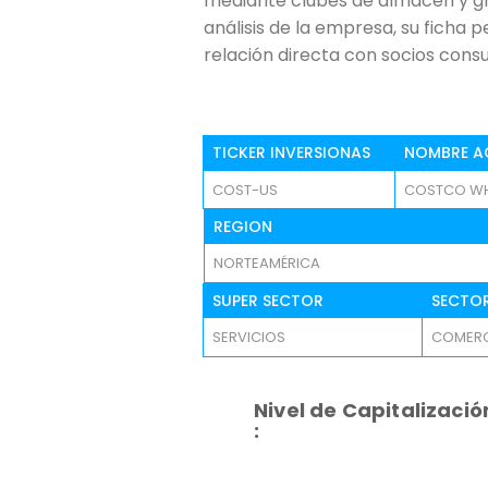
mediante clubes de almacén y g
análisis de la empresa, su ficha
relación directa con socios cons
TICKER INVERSIONAS
NOMBRE A
COST-US
COSTCO WH
REGION
NORTEAMÉRICA
SUPER SECTOR
SECTO
SERVICIOS
COMERC
Nivel de Capitalizació
: