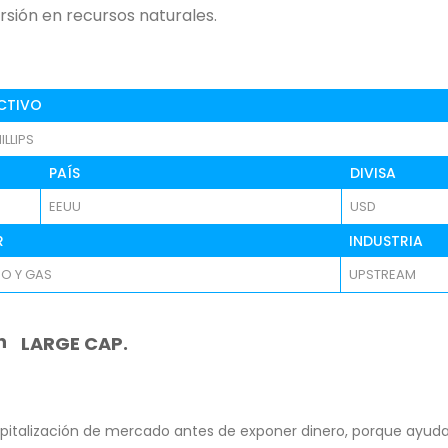
ersión en recursos naturales.
CTIVO
LLIPS
PAÍS
DIVISA
EEUU
USD
R
INDUSTRIA
O Y GAS
UPSTREAM
n
LARGE CAP.
pitalización de mercado antes de exponer dinero, porque ayuda 