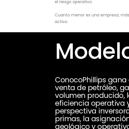
el riesgo operativo.
Cuanto menor es una empresa, más pu
activo.
Modelo
ConocoPhillips gana 
venta de petróleo, g
volumen producido, lo
eficiencia operativa 
perspectiva inversora
primas, la asignación
geológico y operativo