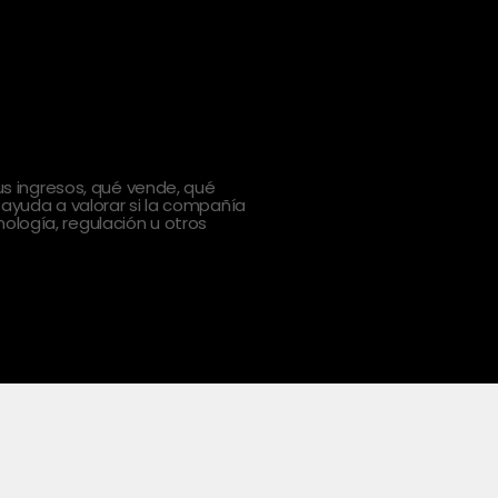
 ingresos, qué vende, qué
 ayuda a valorar si la compañía
ología, regulación u otros