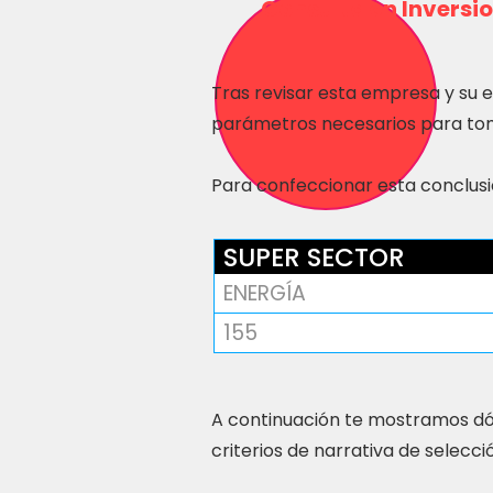
Consulta en Inversio
Tras revisar esta empresa y su 
parámetros necesarios para tom
Para confeccionar esta conclusió
SUPER SECTOR
ENERGÍA
155
A continuación te mostramos dó
criterios de narrativa de selecci