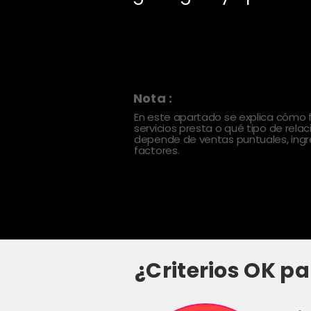
Nota :
En este apartado se explica cómo
servicios presta o qué tipo de rela
depende de ventas puntuales, ingre
factores.
¿Criterios OK pa