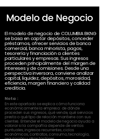
Modelo de Negocio
El modelo de negocio de COLUMBIA BKNG
se basa en captar depósitos, conceder
préstamos, ofrecer servicios de banca
comercial, banca minorista, pagos,
tesorería y financiación a clientes
particulares y empresas. Sus ingresos
proceden principalmente del margen de
intereses y de comisiones. Desde una
perspectiva inversora, conviene analizar
capital, liquidez, depósitos, morosidad,
eficiencia, margen financiero y calidad
crediticia.
Nota :
En este apartado se explica cómo funciona
económicamente la empresa: de dónde
proceden sus ingresos, qué vende, qué servicios
presta o qué tipo de relación mantiene con sus
clientes. Entender el modelo de negocio ayuda a
valorar si la compañía depende de ventas
puntuales, ingresos recurrentes, ciclos
económicos, contratos, consumo, tecnología,
regulación u otros factores.