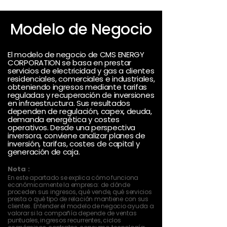
Modelo de Negocio
El modelo de negocio de CMS ENERGY
CORPORATION se basa en prestar
servicios de electricidad y gas a clientes
residenciales, comerciales e industriales,
obteniendo ingresos mediante tarifas
reguladas y recuperación de inversiones
en infraestructura. Sus resultados
dependen de regulación, capex, deuda,
demanda energética y costes
operativos. Desde una perspectiva
inversora, conviene analizar planes de
inversión, tarifas, costes de capital y
generación de caja.
Nota :
En este apartado se explica cómo funciona
económicamente la empresa: de dónde
proceden sus ingresos, qué vende, qué servicios
presta o qué tipo de relación mantiene con sus
clientes. Entender el modelo de negocio ayuda a
valorar si la compañía depende de ventas
puntuales, ingresos recurrentes, ciclos