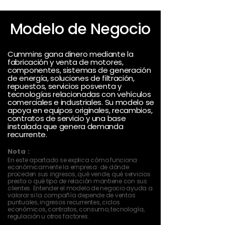
Modelo de Negocio
Cummins gana dinero mediante la
fabricación y venta de motores,
componentes, sistemas de generación
de energía, soluciones de filtración,
repuestos, servicios posventa y
tecnologías relacionadas con vehículos
comerciales e industriales. Su modelo se
apoya en equipos originales, recambios,
contratos de servicio y una base
instalada que genera demanda
recurrente.
Nota :
En este apartado se explica cómo funciona
económicamente la empresa: de dónde
proceden sus ingresos, qué vende, qué servicios
presta o qué tipo de relación mantiene con sus
clientes. Entender el modelo de negocio ayuda a
valorar si la compañía depende de ventas
puntuales, ingresos recurrentes, ciclos
económicos, contratos, consumo, tecnología,
regulación u otros factores.