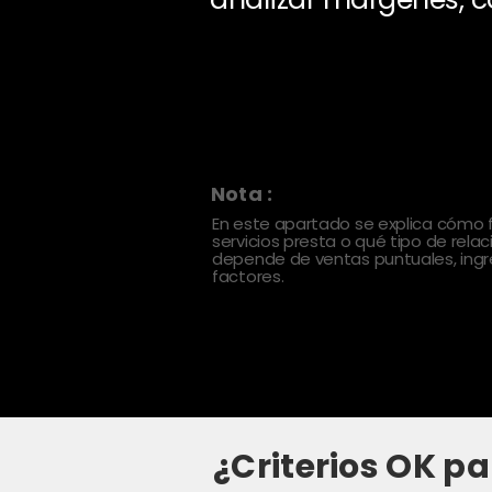
Nota :
En este apartado se explica cómo
servicios presta o qué tipo de rela
depende de ventas puntuales, ingre
factores.
¿Criterios OK pa