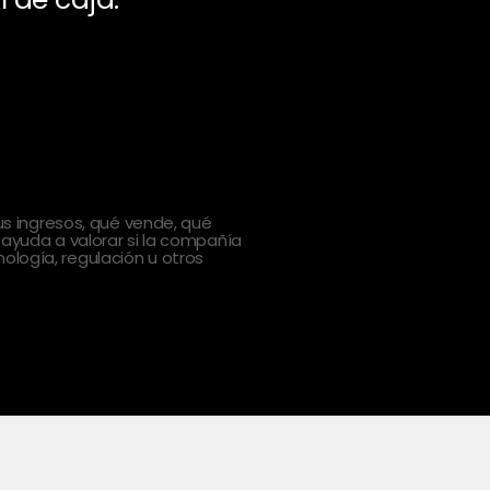
 ingresos, qué vende, qué
 ayuda a valorar si la compañía
ología, regulación u otros