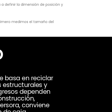
a definir la dimensión de posición y
 primero medimos el tamaño del
o
basa en reciclar
s estructurales y
ingresos dependen
onstrucción,
versora, conviene
 de caja.