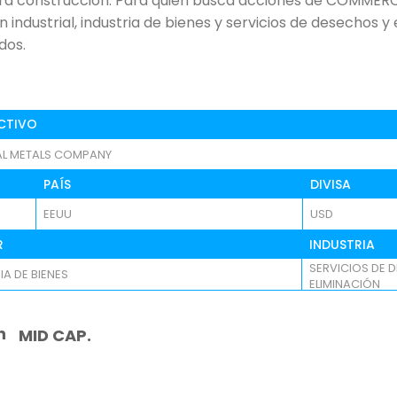
ara construcción. Para quien busca acciones de COMMER
en industrial, industria de bienes y servicios de desechos y
dos.
CTIVO
L METALS COMPANY
PAÍS
DIVISA
EEUU
USD
R
INDUSTRIA
SERVICIOS DE 
IA DE BIENES
ELIMINACIÓN
n
MID CAP.