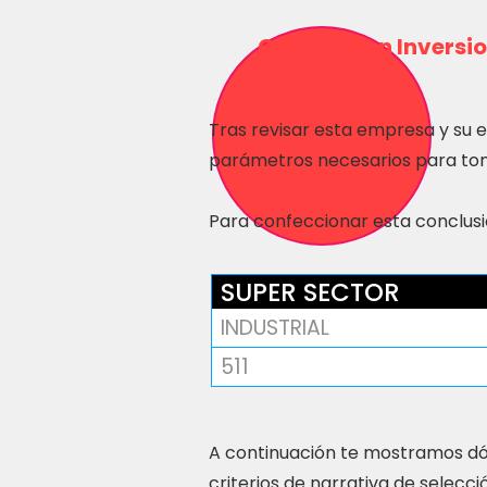
Consulta en Inversio
Tras revisar esta empresa y su 
parámetros necesarios para tom
Para confeccionar esta conclusió
SUPER SECTOR
INDUSTRIAL
511
A continuación te mostramos dó
criterios de narrativa de selecci