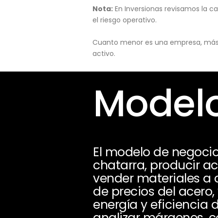
Nota:
En Inversionas revisamos la ca
el riesgo operativo.
Cuanto menor es una empresa, más pu
activo.
Modelo
El modelo de negoci
chatarra, producir ace
vender materiales a 
de precios del acero
energía y eficiencia 
analizar márgenes, co