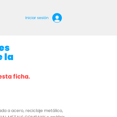
Iniciar sesión
es
 la
esta ficha.
 a acero, reciclaje metálico,