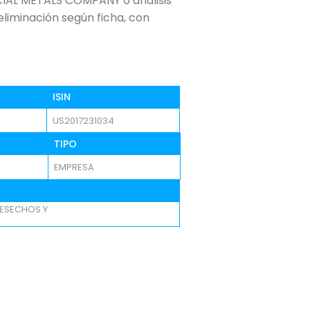
CIAL METALS COMPANY o análisis
 eliminación según ficha, con
ISIN
US2017231034
TIPO
EMPRESA
DESECHOS Y