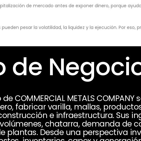
pitalización de mercado antes de exponer dinero, porque ayuda 
eden pesar la volatilidad, la liquidez y la ejecución. Por eso,
 de Negoci
o de COMMERCIAL METALS COMPANY se 
ro, fabricar varilla, mallas, producto
construcción e infraestructura. Sus 
, volúmenes, chatarra, demanda de c
de plantas. Desde una perspectiva in
stes, inventarios, capex y generación