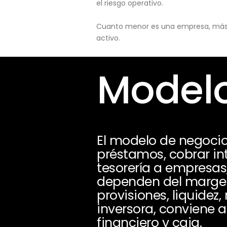
el riesgo operativo.
Cuanto menor es una empresa, más pu
activo.
Modelo
El modelo de negoci
préstamos, cobrar int
tesorería a empresas,
dependen del margen d
provisiones, liquidez
inversora, conviene 
financiero y caja.