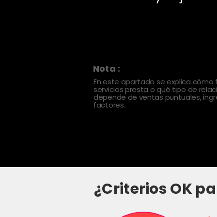
Nota :
En este apartado se explica cómo
servicios presta o qué tipo de rela
depende de ventas puntuales, ingre
factores.
¿Criterios OK pa