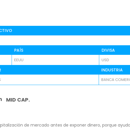
CTIVO
PAÍS
DIVISA
EEUU
USD
R
INDUSTRIA
S
BANCA COMERC
n
MID CAP.
pitalización de mercado antes de exponer dinero, porque ayuda 