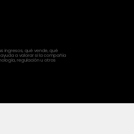
 ingresos, qué vende, qué
 ayuda a valorar si la compañía
ología, regulación u otros