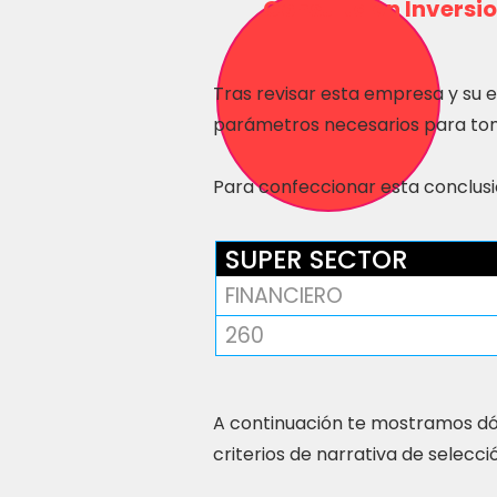
Consulta en Inversio
Tras revisar esta empresa y su 
parámetros necesarios para tom
Para confeccionar esta conclusió
SUPER SECTOR
FINANCIERO
260
A continuación te mostramos dó
criterios de narrativa de selecci