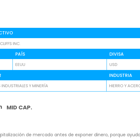
CTIVO
LIFFS INC.
PAÍS
DIVISA
EEUU
USD
R
INDUSTRIA
 INDUSTRIALES Y MINERÍA
HIERRO Y ACER
n
MID CAP.
pitalización de mercado antes de exponer dinero, porque ayuda 