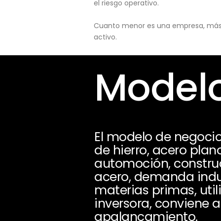
el riesgo operativo.
Cuanto menor es una empresa, más pu
activo.
Modelo
El modelo de negocio
de hierro, acero pla
automoción, construc
acero, demanda indus
materias primas, uti
inversora, conviene a
apalancamiento.