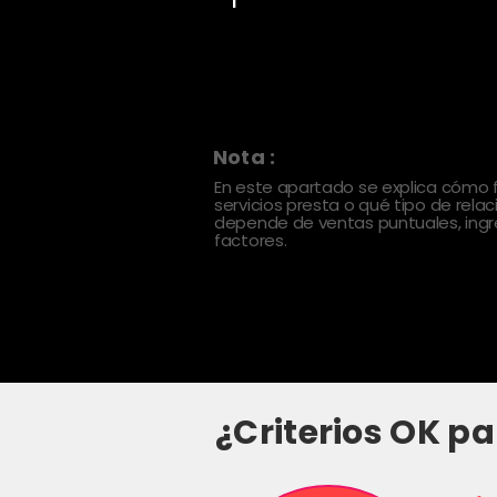
Nota :
En este apartado se explica cómo
servicios presta o qué tipo de rela
depende de ventas puntuales, ingre
factores.
¿Criterios OK pa