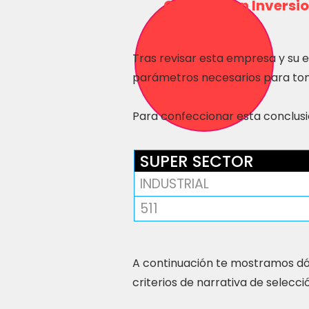
Consulta en Inversio
Tras revisar esta empresa y su 
parámetros necesarios para tom
Para confeccionar esta conclusió
SUPER SECTOR
INDUSTRIAL
511
A continuación te mostramos dó
criterios de narrativa de selecci