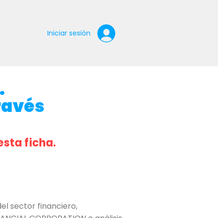
Iniciar sesión
.
ravés
esta ficha.
 sector financiero,