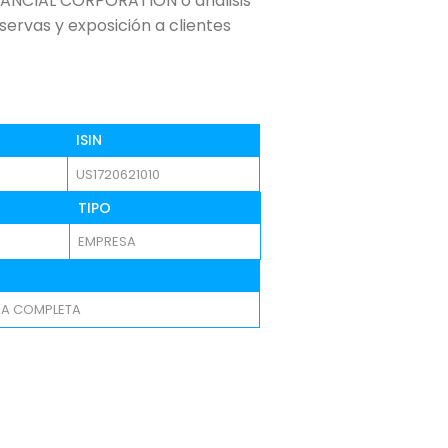
INANCIAL CORPORATION o análisis
servas y exposición a clientes
ISIN
US1720621010
TIPO
EMPRESA
EA COMPLETA