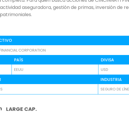
ea completa. Para quien busca acciones de CINCINNATI F
actividad aseguradora, gestión de primas, inversión de re
 patrimoniales.
CTIVO
 FINANCIAL CORPORATION
PAÍS
DIVISA
EEUU
USD
R
INDUSTRIA
OS
SEGURO DE LÍN
n
LARGE CAP.