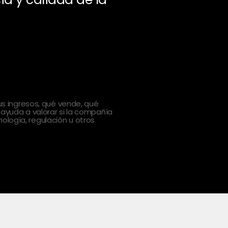
 ingresos, qué vende, qué
 ayuda a valorar si la compañía
ología, regulación u otros