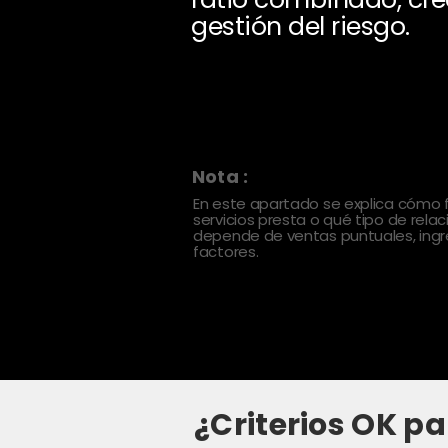
gestión del riesgo.
Nota :
En este apartado se explica cómo
servicios presta o qué tipo de rela
depende de ventas puntuales, ingre
factores.
¿Criterios OK pa