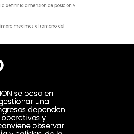
a definir la dimensión de posición y
 primero medimos el tamaño del
o
ION se basa en
 gestionar una
 ingresos dependen
s operativos y
 conviene observar
ia y calidad de la