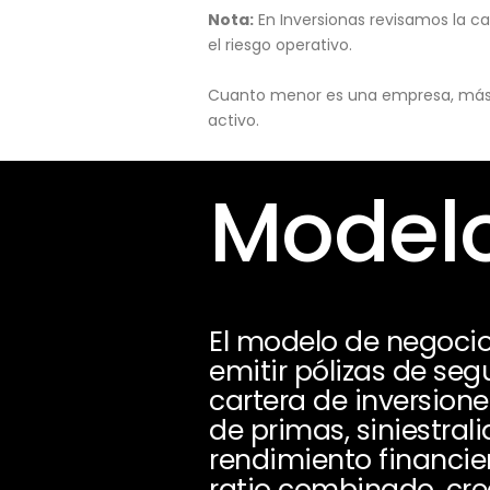
Nota:
En Inversionas revisamos la ca
el riesgo operativo.
Cuanto menor es una empresa, más pu
activo.
Modelo
El modelo de negoci
emitir pólizas de seg
cartera de inversion
de primas, siniestral
rendimiento financie
ratio combinado, crec