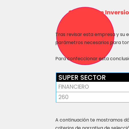
Consulta en Inversio
Tras revisar esta empresa y su 
parámetros necesarios para tom
Para confeccionar esta conclusió
SUPER SECTOR
FINANCIERO
260
A continuación te mostramos dó
criterios de narrativa de selecci