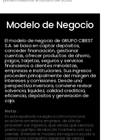
primero medimos el tamaño del activo.
Modelo de Negocio
El modelo de negocio de GRUPO CIBEST
S.A. se basa en captar depósitos,
conceder financiación, gestionar
cuentas, ofrecer productos de ahorro,
pagos, tarjetas, seguros y servicios
financieros a clientes minoristas,
empresas e instituciones. Sus ingresos
proceden principalmente del margen de
intereses y comisiones. Desde una
perspectiva inversora, conviene revisar
solvencia, liquidez, calidad crediticia,
eficiencia, depósitos y generación de
caja.
Nota :
En este apartado se explica cómo funciona
económicamente la empresa: de dónde
proceden sus ingresos, qué vende, qué servicios
presta o qué tipo de relación mantiene con sus
clientes. Entender el modelo de negocio ayuda a
valorar si la compañía depende de ventas