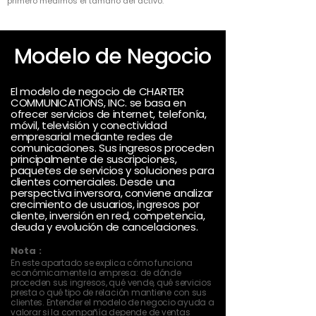
primero medimos el tamaño del activo.
Modelo de Negocio
El modelo de negocio de CHARTER
COMMUNICATIONS, INC. se basa en
ofrecer servicios de internet, telefonía,
móvil, televisión y conectividad
empresarial mediante redes de
comunicaciones. Sus ingresos proceden
principalmente de suscripciones,
paquetes de servicios y soluciones para
clientes comerciales. Desde una
perspectiva inversora, conviene analizar
crecimiento de usuarios, ingresos por
cliente, inversión en red, competencia,
deuda y evolución de cancelaciones.
Nota :
En este apartado se explica cómo funciona
económicamente la empresa: de dónde
proceden sus ingresos, qué vende, qué servicios
presta o qué tipo de relación mantiene con sus
clientes. Entender el modelo de negocio ayuda a
valorar si la compañía depende de ventas