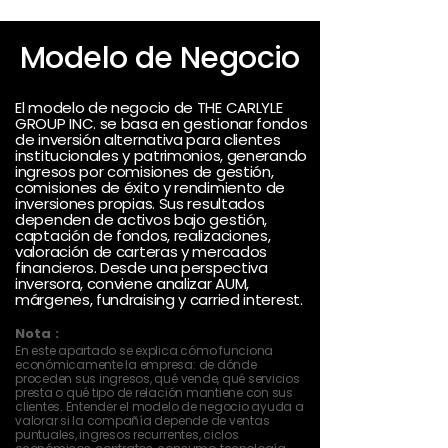
Modelo de Negocio
El modelo de negocio de THE CARLYLE
GROUP INC. se basa en gestionar fondos
de inversión alternativa para clientes
institucionales y patrimonios, generando
ingresos por comisiones de gestión,
comisiones de éxito y rendimiento de
inversiones propias. Sus resultados
dependen de activos bajo gestión,
captación de fondos, realizaciones,
valoración de carteras y mercados
financieros. Desde una perspectiva
inversora, conviene analizar AUM,
márgenes, fundraising y carried interest.
Nota :
En este apartado se explica cómo funciona
económicamente la empresa: de dónde
proceden sus ingresos, qué vende, qué servicios
presta o qué tipo de relación mantiene con sus
clientes. Entender el modelo de negocio ayuda a
valorar si la compañía depende de ventas
puntuales, ingresos recurrentes, ciclos