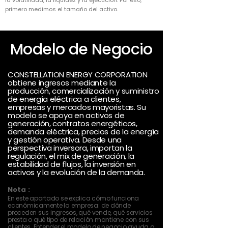
la volatilidad, la liquidez y la ejecución. Por eso,
primero medimos el tamaño del activo.
Modelo de Negocio
CONSTELLATION ENERGY CORPORATION
obtiene ingresos mediante la
producción, comercialización y suministro
de energía eléctrica a clientes,
empresas y mercados mayoristas. Su
modelo se apoya en activos de
generación, contratos energéticos,
demanda eléctrica, precios de la energía
y gestión operativa. Desde una
perspectiva inversora, importan la
regulación, el mix de generación, la
estabilidad de flujos, la inversión en
activos y la evolución de la demanda.
Nota :
En este apartado se explica cómo funciona
económicamente la empresa: de dónde
proceden sus ingresos, qué vende, qué servicios
presta o qué tipo de relación mantiene con sus
clientes. Entender el modelo de negocio ayuda a