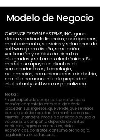
Modelo de Negocio
CADENCE DESIGN SYSTEMS, INC. gana
dinero vendiendo licencias, suscripciones,
mantenimiento, servicios y soluciones de
software para diseño, simulación,
verificación y análisis de circuitos
integrados y sistemas electrónicos. Su
modelo se apoya en clientes de
semiconductores, tecnología,
automoción, comunicaciones e industria,
con alto componente de propiedad
intelectual y software especializado.
Nota :
En este apartado se explica cómo funciona
económicamente la empresa: de dónde
proceden sus ingresos, qué vende, qué servicios
presta o qué tipo de relación mantiene con sus
clientes. Entender el modelo de negocio ayuda a
valorar si la compañía depende de ventas
puntuales, ingresos recurrentes, ciclos
económicos, contratos, consumo, tecnología,
regulación u otros factores.