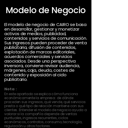
Modelo de Negocio
El modelo de negocio de CAIRO se basa
en desarrollar, gestionar y monetizar
activos de medios, publicidad,
contenidos y servicios de comunicación.
Sus ingresos pueden proceder de venta
publicitaria, difusión de contenidos,
explotación de marcas editoriales,
acuerdos comerciales y servicios
asociados. Desde una perspectiva
inversora, conviene revisar audiencia,
márgenes, caja, deuda, costes de
contenido y exposición al ciclo
publicitario.
Nota :
En este apartado se explica cómo funciona
económicamente la empresa: de dónde
proceden sus ingresos, qué vende, qué servicios
presta o qué tipo de relación mantiene con sus
clientes. Entender el modelo de negocio ayuda a
valorar si la compañía depende de ventas
puntuales, ingresos recurrentes, ciclos
económicos, contratos, consumo, tecnología,
regulación u otros factores.