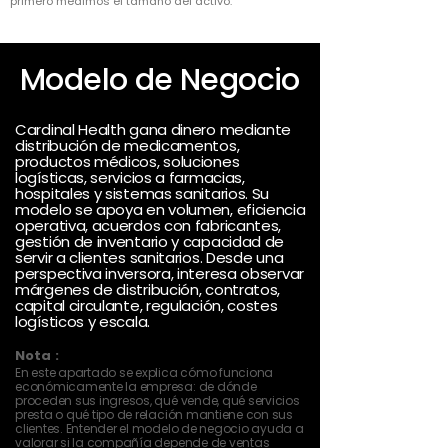
primero medimos el tamaño del activo.
Modelo de Negocio
Cardinal Health gana dinero mediante
distribución de medicamentos,
productos médicos, soluciones
logísticas, servicios a farmacias,
hospitales y sistemas sanitarios. Su
modelo se apoya en volumen, eficiencia
operativa, acuerdos con fabricantes,
gestión de inventario y capacidad de
servir a clientes sanitarios. Desde una
perspectiva inversora, interesa observar
márgenes de distribución, contratos,
capital circulante, regulación, costes
logísticos y escala.
Nota :
En este apartado se explica cómo funciona
económicamente la empresa: de dónde
proceden sus ingresos, qué vende, qué servicios
presta o qué tipo de relación mantiene con sus
clientes. Entender el modelo de negocio ayuda a
valorar si la compañía depende de ventas