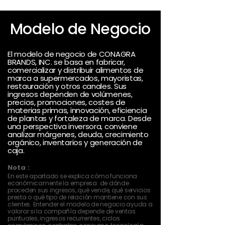
Modelo de Negocio
El modelo de negocio de CONAGRA
BRANDS, INC. se basa en fabricar,
comercializar y distribuir alimentos de
marca a supermercados, mayoristas,
restauración y otros canales. Sus
ingresos dependen de volúmenes,
precios, promociones, costes de
materias primas, innovación, eficiencia
de plantas y fortaleza de marca. Desde
una perspectiva inversora, conviene
analizar márgenes, deuda, crecimiento
orgánico, inventarios y generación de
caja.
Nota :
En este apartado se explica cómo funciona
económicamente la empresa: de dónde
proceden sus ingresos, qué vende, qué servicios
presta o qué tipo de relación mantiene con sus
clientes. Entender el modelo de negocio ayuda a
valorar si la compañía depende de ventas
puntuales, ingresos recurrentes, ciclos