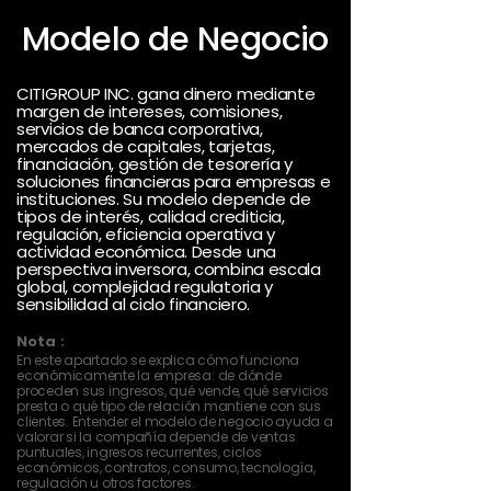
Modelo de Negocio
CITIGROUP INC. gana dinero mediante
margen de intereses, comisiones,
servicios de banca corporativa,
mercados de capitales, tarjetas,
financiación, gestión de tesorería y
soluciones financieras para empresas e
instituciones. Su modelo depende de
tipos de interés, calidad crediticia,
regulación, eficiencia operativa y
actividad económica. Desde una
perspectiva inversora, combina escala
global, complejidad regulatoria y
sensibilidad al ciclo financiero.
Nota :
En este apartado se explica cómo funciona
económicamente la empresa: de dónde
proceden sus ingresos, qué vende, qué servicios
presta o qué tipo de relación mantiene con sus
clientes. Entender el modelo de negocio ayuda a
valorar si la compañía depende de ventas
puntuales, ingresos recurrentes, ciclos
económicos, contratos, consumo, tecnología,
regulación u otros factores.