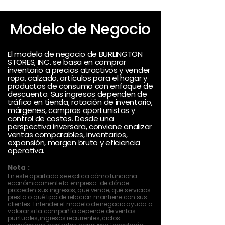
Modelo de Negocio
El modelo de negocio de BURLINGTON
STORES, INC. se basa en comprar
inventario a precios atractivos y vender
ropa, calzado, artículos para el hogar y
productos de consumo con enfoque de
descuento. Sus ingresos dependen de
tráfico en tienda, rotación de inventario,
márgenes, compras oportunistas y
control de costes. Desde una
perspectiva inversora, conviene analizar
ventas comparables, inventarios,
expansión, margen bruto y eficiencia
operativa.
Nota :
En este apartado se explica cómo funciona
económicamente la empresa: de dónde
proceden sus ingresos, qué vende, qué servicios
presta o qué tipo de relación mantiene con sus
clientes. Entender el modelo de negocio ayuda a
valorar si la compañía depende de ventas
puntuales, ingresos recurrentes, ciclos