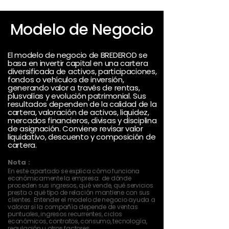
Modelo de Negocio
El modelo de negocio de BREDEROD se
basa en invertir capital en una cartera
diversificada de activos, participaciones,
fondos o vehículos de inversión,
generando valor a través de rentas,
plusvalías y evolución patrimonial. Sus
resultados dependen de la calidad de la
cartera, valoración de activos, liquidez,
mercados financieros, divisas y disciplina
de asignación. Conviene revisar valor
liquidativo, descuento y composición de
cartera.
Nota :
En este apartado se explica cómo funciona
económicamente la empresa: de dónde
proceden sus ingresos, qué vende, qué servicios
presta o qué tipo de relación mantiene con sus
clientes. Entender el modelo de negocio ayuda a
valorar si la compañía depende de ventas
puntuales, ingresos recurrentes, ciclos
económicos, contratos, consumo, tecnología,
regulación u otros factores.